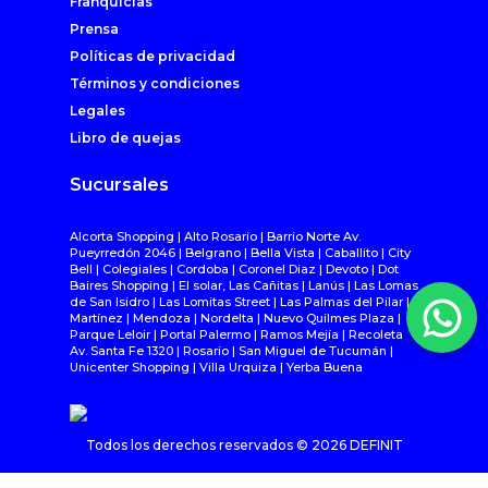
Franquicias
Prensa
Políticas de privacidad
Términos y condiciones
Legales
Libro de quejas
Sucursales
Alcorta Shopping | Alto Rosario | Barrio Norte Av.
Pueyrredón 2046 | Belgrano | Bella Vista | Caballito | City
Bell | Colegiales | Cordoba | Coronel Diaz | Devoto | Dot
Baires Shopping | El solar, Las Cañitas | Lanús | Las Lomas
de San Isidro | Las Lomitas Street | Las Palmas del Pilar |
Martínez | Mendoza | Nordelta | Nuevo Quilmes Plaza |
Parque Leloir | Portal Palermo | Ramos Mejía | Recoleta
Av. Santa Fe 1320 | Rosario | San Miguel de Tucumán |
Unicenter Shopping | Villa Urquiza | Yerba Buena
Todos los derechos reservados ©
2026
DEFINIT
html