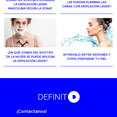
¿SE PUEDEN ELIMINAR LAS
LA DEPILACIÓN LÁSER
CANAS CON DEPILACIÓN LÁSER?
MASCULINA SEGÚN LA ZONA?
¿EN QUÉ ZONAS DEL ROSTRO
INTERVALO ENTRE SESIONES Y
DE LA MUJER SE PUEDE APLICAR
COMO PREPARAR TU PIEL
LA DEPILACIÓN LÁSER?
¡Contactanos!