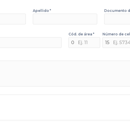
Apellido
*
Documento d
Cód. de área
*
Número de cel
0
15