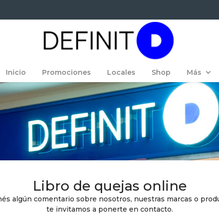
Inicio
Promociones
Locales
Shop
Más
Método Candela
Quiénes somos
Blog
Franquicias
Libro de quejas online
Contactanos
nés algún comentario sobre nosotros, nuestras marcas o prod
te invitamos a ponerte en contacto.