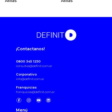
Axilas
Axilas
¡Contactanos!
0800 345 1250
consultas@definit.com.ar
Corporativo
info@definit.com.ar
Franquicias
franquicias@definit.com.ar
Menú