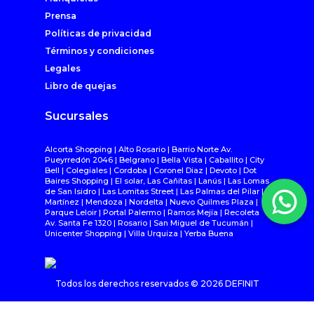
Prensa
Políticas de privacidad
Términos y condiciones
Legales
Libro de quejas
Sucursales
Alcorta Shopping | Alto Rosario | Barrio Norte Av.
Pueyrredón 2046 | Belgrano | Bella Vista | Caballito | City
Bell | Colegiales | Cordoba | Coronel Diaz | Devoto | Dot
Baires Shopping | El solar, Las Cañitas | Lanús | Las Lomas
de San Isidro | Las Lomitas Street | Las Palmas del Pilar |
Martínez | Mendoza | Nordelta | Nuevo Quilmes Plaza |
Parque Leloir | Portal Palermo | Ramos Mejía | Recoleta
Av. Santa Fe 1320 | Rosario | San Miguel de Tucumán |
Unicenter Shopping | Villa Urquiza | Yerba Buena
Todos los derechos reservados ©
2026
DEFINIT
html