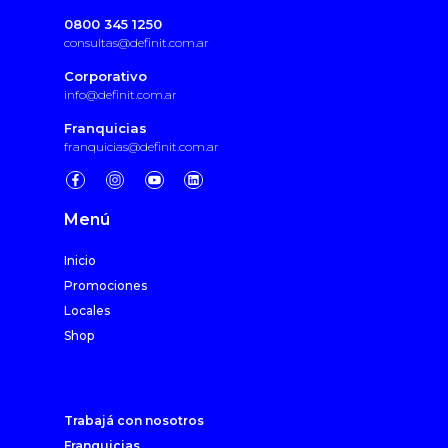
0800 345 1250
consultas@definit.com.ar
Corporativo
info@definit.com.ar
Franquicias
franquicias@definit.com.ar
Menú
Inicio
Promociones
Locales
Shop
Trabajá con nosotros
Franquicias