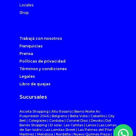
Locales
Shop
Trabajá con nosotros
Franquicias
Prensa
Políticas de privacidad
Términos y condiciones
Legales
Libro de quejas
Sucursales
Alcorta Shopping | Alto Rosario | Barrio Norte Av.
Pueyrredón 2046 | Belgrano | Bella Vista | Caballito | City
Bell | Colegiales | Cordoba | Coronel Diaz | Devoto | Dot
Baires Shopping | El solar, Las Cañitas | Lanús | Las Lomas
de San Isidro | Las Lomitas Street | Las Palmas del Pilar |
Martínez | Mendoza | Nordelta | Nuevo Quilmes Plaza |