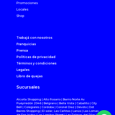
Promociones
Locales
Shop
Trabajá con nosotros
Franquicias
Prensa
Políticas de privacidad
Términos y condiciones
Legales
Libro de quejas
Sucursales
Alcorta Shopping | Alto Rosario | Barrio Norte Av.
Pueyrredón 2046 | Belgrano | Bella Vista | Caballito | City
Bell | Colegiales | Cordoba | Coronel Diaz | Devoto | Dot
Baires Shopping | El solar, Las Cañitas | Lanús | Las Lomas
de San Isidro | Las Lomitas Street | Las Palmas del Pilar |