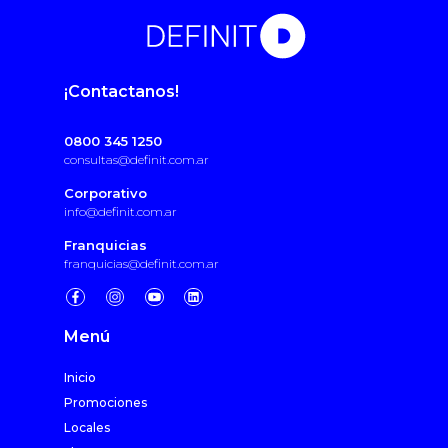
¡Contactanos!
0800 345 1250
consultas@definit.com.ar
Corporativo
info@definit.com.ar
Franquicias
franquicias@definit.com.ar
Menú
Inicio
Promociones
Locales