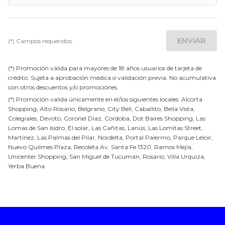
ENVIAR
(*) Campos requeridos.
(*) Promoción válida para mayores de 18 años usuarios de tarjeta de
crédito. Sujeta a aprobación médica o validación previa. No acumulativa
con otros descuentos y/o promociones.
(*) Promoción valida únicamente en el/los siguientes locales:
Alcorta
Shopping
,
Alto Rosario
,
Belgrano
,
City Bell
,
Caballito
,
Bella Vista
,
Colegiales
,
Devoto
,
Coronel Diaz
,
Cordoba
,
Dot Baires Shopping
,
Las
Lomas de San Isidro
,
El solar, Las Cañitas
,
Lanús
,
Las Lomitas Street
,
Martínez
,
Las Palmas del Pilar
,
Nordelta
,
Portal Palermo
,
Parque Leloir
,
Nuevo Quilmes Plaza
,
Recoleta Av. Santa Fe 1320
,
Ramos Mejía
,
Unicenter Shopping
,
San Miguel de Tucumán
,
Rosario
,
Villa Urquiza
,
Yerba Buena
.