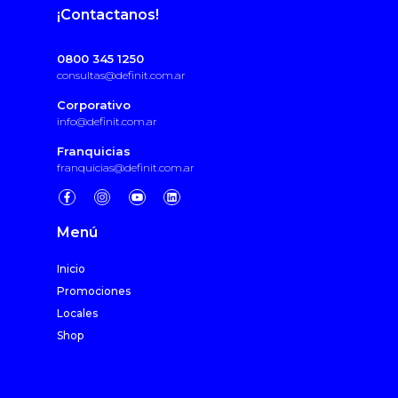
¡Contactanos!
0800 345 1250
consultas@definit.com.ar
Corporativo
info@definit.com.ar
Franquicias
franquicias@definit.com.ar
Menú
Inicio
Promociones
Locales
Shop