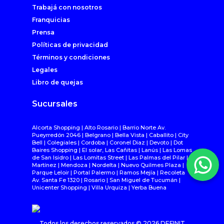
Trabajá con nosotros
Franquicias
Prensa
Políticas de privacidad
Términos y condiciones
Legales
Libro de quejas
Sucursales
Alcorta Shopping | Alto Rosario | Barrio Norte Av.
Pueyrredón 2046 | Belgrano | Bella Vista | Caballito | City
Bell | Colegiales | Cordoba | Coronel Diaz | Devoto | Dot
Baires Shopping | El solar, Las Cañitas | Lanús | Las Lomas
de San Isidro | Las Lomitas Street | Las Palmas del Pilar |
Martínez | Mendoza | Nordelta | Nuevo Quilmes Plaza |
Parque Leloir | Portal Palermo | Ramos Mejía | Recoleta
Av. Santa Fe 1320 | Rosario | San Miguel de Tucumán |
Unicenter Shopping | Villa Urquiza | Yerba Buena
Todos los derechos reservados ©
2026
DEFINIT