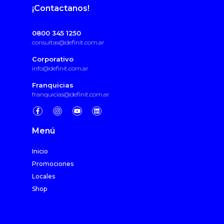
¡Contactanos!
0800 345 1250
consultas@definit.com.ar
Corporativo
info@definit.com.ar
Franquicias
franquicias@definit.com.ar
Menú
Inicio
Promociones
Locales
Shop