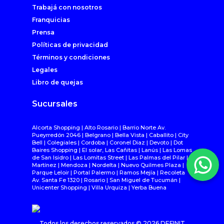
Trabajá con nosotros
Franquicias
Prensa
Políticas de privacidad
Términos y condiciones
Legales
Libro de quejas
Sucursales
Alcorta Shopping | Alto Rosario | Barrio Norte Av.
Pueyrredón 2046 | Belgrano | Bella Vista | Caballito | City
Bell | Colegiales | Cordoba | Coronel Diaz | Devoto | Dot
Baires Shopping | El solar, Las Cañitas | Lanús | Las Lomas
de San Isidro | Las Lomitas Street | Las Palmas del Pilar |
Martínez | Mendoza | Nordelta | Nuevo Quilmes Plaza |
Parque Leloir | Portal Palermo | Ramos Mejía | Recoleta
Av. Santa Fe 1320 | Rosario | San Miguel de Tucumán |
Unicenter Shopping | Villa Urquiza | Yerba Buena
Todos los derechos reservados ©
2026
DEFINIT