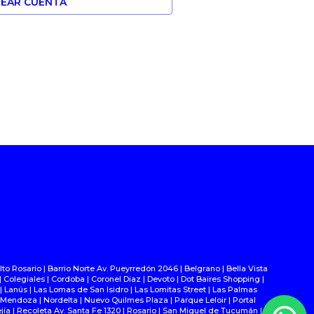
EAR CUENTA
lto Rosario | Barrio Norte Av. Pueyrredón 2046 | Belgrano | Bella Vista
ll | Colegiales | Cordoba | Coronel Diaz | Devoto | Dot Baires Shopping |
 | Lanús | Las Lomas de San Isidro | Las Lomitas Street | Las Palmas
 | Mendoza | Nordelta | Nuevo Quilmes Plaza | Parque Leloir | Portal
a | Recoleta Av. Santa Fe 1320 | Rosario | San Miguel de Tucumán |