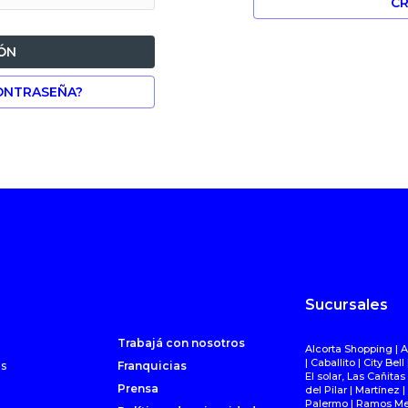
CR
IÓN
ONTRASEÑA?
Sucursales
Trabajá con nosotros
Alcorta Shopping | A
| Caballito | City Be
s
Franquicias
El solar, Las Cañitas
Prensa
del Pilar | Martínez
Palermo | Ramos Mejí