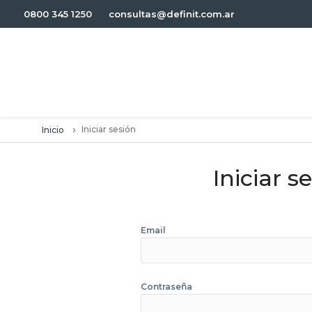
0800 345 1250
consultas@definit.com.ar
›
Iniciar sesión
Inicio
Iniciar s
Email
Contraseña