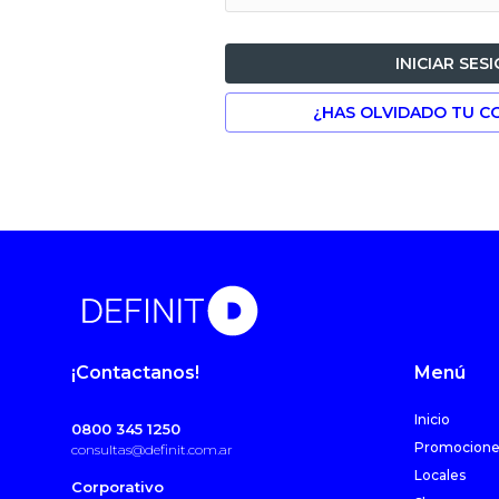
INICIAR SES
¿HAS OLVIDADO TU C
¡Contactanos!
Menú
Inicio
0800 345 1250
Promocione
consultas@definit.com.ar
Locales
Corporativo