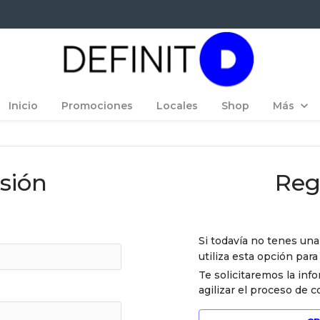
Inicio
Promociones
Locales
Shop
Más
Método Candela
esión
Reg
Quiénes somos
Blog
Si todavía no tenes un
Franquicias
utiliza esta opción para
Te solicitaremos la inf
Contactanos
agilizar el proceso de 